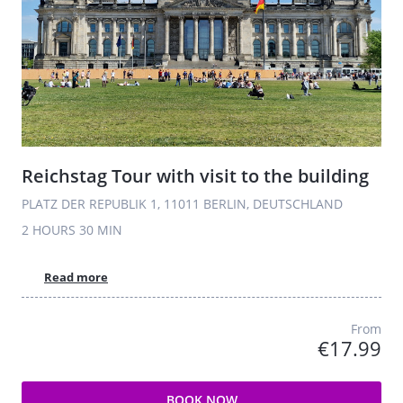
Reichstag Tour with visit to the building
PLATZ DER REPUBLIK 1, 11011 BERLIN, DEUTSCHLAND
2 HOURS
30 MIN
Read more
From
€17.99
BOOK NOW