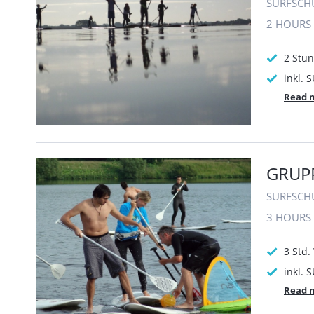
SURFSCH
2 HOURS
2 Stu
inkl. 
Read 
GRUPP
SURFSCH
3 HOURS
3 Std
inkl. 
Read 