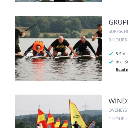
GRUP
SURFSCH
3 HOURS
3 Std
inkl. 
Read 
WINDS
OVENEYS
1 HOUR