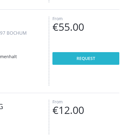
From
€55.00
4797 BOCHUM
mmenhalt
REQUEST
From
G
€12.00