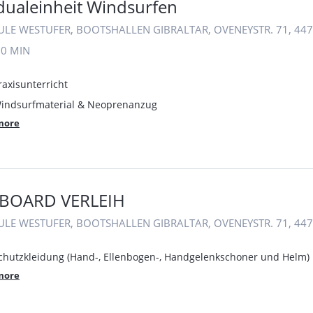
idualeinheit Windsurfen
ULE WESTUFER, BOOTSHALLEN GIBRALTAR, OVENEYSTR. 71, 4
30 MIN
raxisunterricht
 Windsurfmaterial & Neoprenanzug
more
BOARD VERLEIH
ULE WESTUFER, BOOTSHALLEN GIBRALTAR, OVENEYSTR. 71, 4
Schutzkleidung (Hand-, Ellenbogen-, Handgelenkschoner und Helm)
more