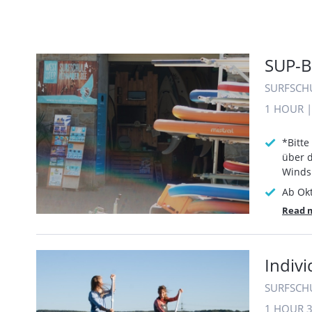
SUP-B
SURFSCH
1 HOUR
*Bitt
über d
Windsu
Ab Okt
Read 
Indivi
SURFSCH
1 HOUR