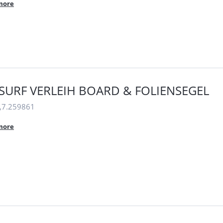
more
URF VERLEIH BOARD & FOLIENSEGEL
,7.259861
more