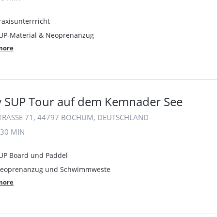
raxisunterrricht
 SUP-Material & Neoprenanzug
more
y SUP Tour auf dem Kemnader See
TRASSE 71, 44797 BOCHUM, DEUTSCHLAND
30 MIN
SUP Board und Paddel
 Neoprenanzug und Schwimmweste
more