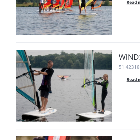
Read 
WINDS
51.42318
Read 