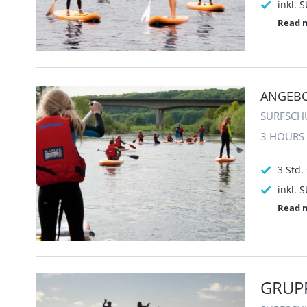
inkl. 
Read 
ANGEBO
SURFSCH
3 HOURS
3 Std.
inkl. 
Read 
GRUP