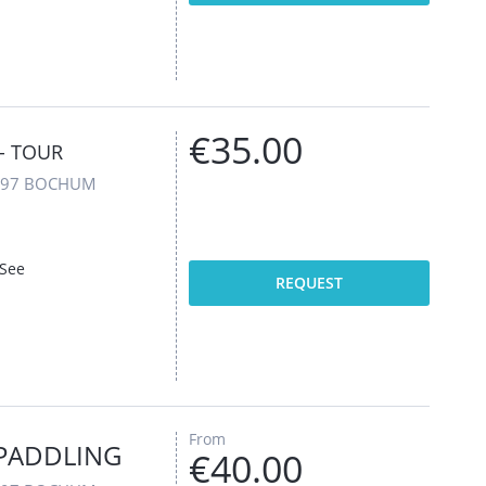
€35.00
- TOUR
4797 BOCHUM
 See
REQUEST
From
PADDLING
€40.00