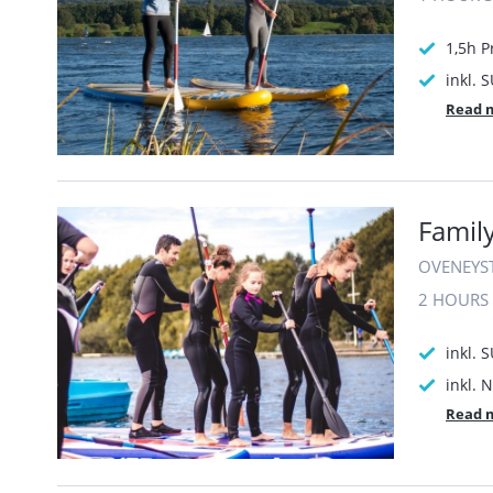
1,5h P
inkl.
Read 
Famil
OVENEYS
2 HOURS
inkl. 
inkl.
Read 