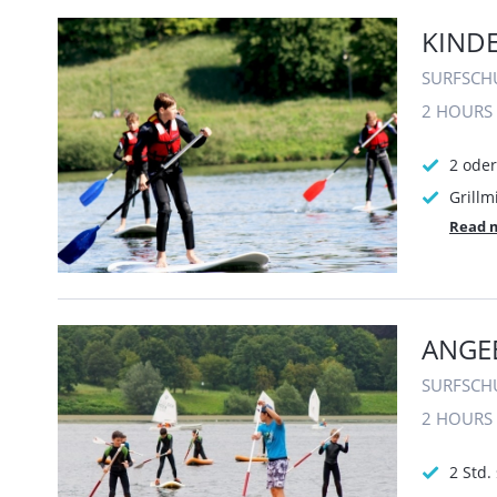
KIND
SURFSCH
2 HOURS
2 ode
Grillm
Read 
ANGEB
SURFSCH
2 HOURS
2 Std.