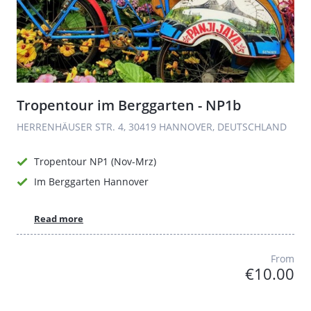
Tropentour im Berggarten - NP1b
HERRENHÄUSER STR. 4, 30419 HANNOVER, DEUTSCHLAND
Tropentour NP1 (Nov-Mrz)
Im Berggarten Hannover
Read more
From
€10.00