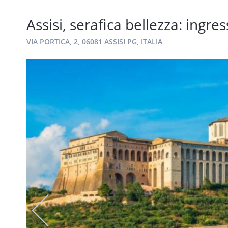
Assisi, serafica bellezza: ing
VIA PORTICA, 2, 06081 ASSISI PG, ITALIA