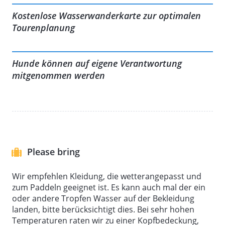
Bootsverleih bekommt ihr alles, was ihr für eine
Kostenlose Wasserwanderkarte zur optimalen
gelungene Paddeltour benötigt:
Tourenplanung
Wasserkarten inklusive Tour Empfehlungen für die
Hunde können auf eigene Verantwortung
gewünschte Paddeldauer
mitgenommen werden
Schwimmwesten
Seesäcke (gegen einen kleinen Aufpreis)
Bootswagen (gegen einen kleinen Aufpreis)
Please bring
Routen- und Paddeleinweisung durch geschultes
Personal
Wir empfehlen Kleidung, die wetterangepasst und
zum Paddeln geeignet ist. Es kann auch mal der ein
oder andere Tropfen Wasser auf der Bekleidung
landen, bitte berücksichtigt dies. Bei sehr hohen
Temperaturen raten wir zu einer Kopfbedeckung,