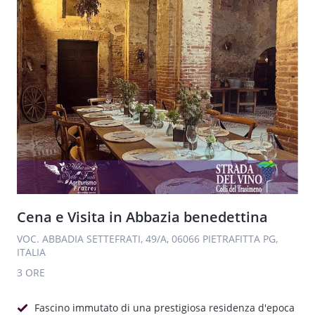
Cena e Visita in Abbazia benedettina
VOC. ABBADIA SETTEFRATI, 49/A, 06066 PIETRAFITTA PG,
ITALIA
3 ORE
Fascino immutato di una prestigiosa residenza d'epoca