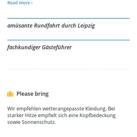
Read more ›
der Lindenauer Hafen, welcher seit 2015 an den
Kanal angeschlossen und befahrbar ist. Von dort aus
begeben uns wieder auf den Rückweg. Auf der Fahrt
amüsante Rundfahrt durch Leipzig
zurück in den Stadthafen könnt ihr alle
Sehenswürdigkeiten noch einmal aus einem anderen
Blickwinkel bewundern. Euer Kapitän beantwortet
fachkundiger Gästeführer
gerne noch offene Fragen.
Dauer ca. 2,5 Stunden
Please bring
Wir empfehlen wetterangepasste Kleidung. Bei
starker Hitze empfielt sich eine Kopfbedeckung
sowie Sonnenschutz.