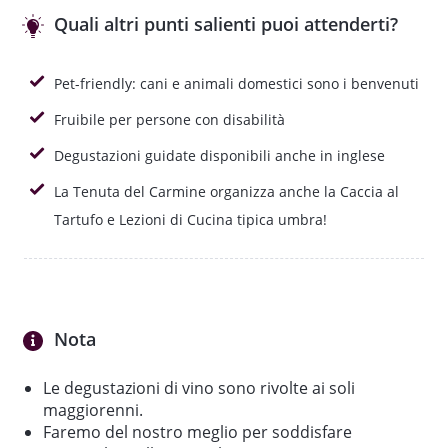
della Chiesa, Bell'angelo o Rosso del Carmine, Il
Quali altri punti salienti puoi attenderti?
Campanile
Durata:
30 minuti
Pet-friendly: cani e animali domestici sono i benvenuti
Fruibile per persone con disabilità
2) PICCOLO ASSAGGIO
Degustazioni guidate disponibili anche in inglese
Descrizione e Degustazione di 5 vini della tenuta, 1
La Tenuta del Carmine organizza anche la Caccia al
bianco, 2 rosati e 2 rossi:
Tartufo e Lezioni di Cucina tipica umbra!
Indigeno Trebbiano, Rosa della Chiesa, Rosabella
della Chiesa, Bell'angelo o Rosso del Carmine, Il
Campanile
accompagnati da:
Nota
- Grissini al rosmarino e sale di Maldon con salse
gourmet di nostra produzione
Le degustazioni di vino sono rivolte ai soli
- Pane fresco servito con l’Olio Extra Vergine di Oliva
maggiorenni.
biologico dell'Azienda abbinato ai sali al tartufo
Faremo del nostro meglio per soddisfare