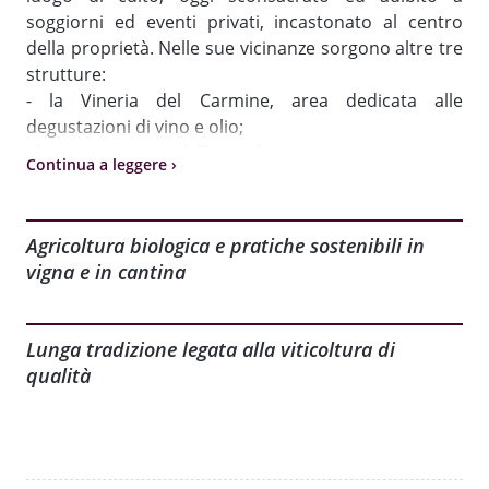
soggiorni ed eventi privati, incastonato al centro
della proprietà. Nelle sue vicinanze sorgono altre tre
strutture:
- la Vineria del Carmine, area dedicata alle
degustazioni di vino e olio;
- la cantina, cuore della produzione;
Continua a leggere ›
- la barricaia, luogo dell'affinamento dei vini rossi.
Vi racconteremo come questa valle incontaminata e
abbandonata sia stata trasformata, seguendo i
Agricoltura biologica e pratiche sostenibili in
dettami dell'agricoltura biologica, in un
gioiello
vigna e in cantina
splendente nel cuore dell'Umbria
.
Lunga tradizione legata alla viticoltura di
1) DEGUSTAZIONE ZIP: Taste & Go
qualità
Degustazione di 4 vini dell'azienda: 1 bianco, 1 rosati
e 3 rossi:
Indigeno Trebbiano, Rosa della Chiesa o Rosabella