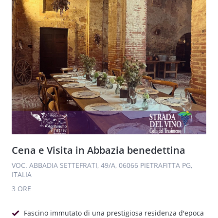
Cena e Visita in Abbazia benedettina
VOC. ABBADIA SETTEFRATI, 49/A, 06066 PIETRAFITTA PG,
ITALIA
3 ORE
Fascino immutato di una prestigiosa residenza d'epoca