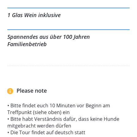
hinter beliebten Produkten wie dem
Blauschimmelkäse „Der Blaue“ oder den Lehmanns-
1 Glas Wein inklusive
Rollen stecken.
Am Ende der Tour wartet eine Verkostung auf dich:
Spannendes aus über 100 Jahren
Probiere verschiedene Käsesorten und genieße dazu
Familienbetrieb
ein Glas Wein. Entdecke die Vielfalt und den
besonderen Geschmack handgefertigter Kreationen,
die mit Sorgfalt und Leidenschaft hergestellt werden.
Ein spannender Blick hinter die Kulissen – ideal für
alle, die mehr über traditionelles Handwerk und
regionale Spezialitäten erfahren möchten.
Please note
• Bitte findet euch 10 Minuten vor Beginn am
Treffpunkt (siehe oben) ein
• Bitte habt Verständnis dafür, dass keine Hunde
mitgebracht werden dürfen
• Die Tour findet auf deutsch statt