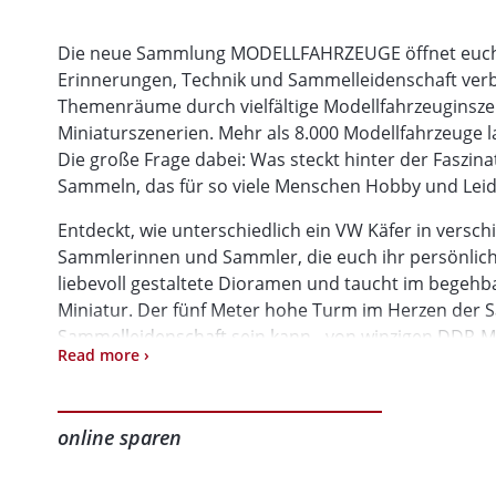
Die neue Sammlung MODELLFAHRZEUGE öffnet euch di
Erinnerungen, Technik und Sammelleidenschaft verb
Themenräume durch vielfältige Modellfahrzeuginszen
Miniaturszenerien. Mehr als 8.000 Modellfahrzeuge 
Die große Frage dabei: Was steckt hinter der Faszina
Sammeln, das für so viele Menschen Hobby und Leide
Entdeckt, wie unterschiedlich ein VW Käfer in versc
Sammlerinnen und Sammler, die euch ihr persönliche
liebevoll gestaltete Dioramen und taucht im begehba
Miniatur. Der fünf Meter hohe Turm im Herzen der Sa
Sammelleidenschaft sein kann - von winzigen DDR-Min
Read more ›
Eigenbauten.
Diese neue Sammlung ist ein idealer Einstieg für Fam
neue Blicke auf Technik und Design und bietet Samm
online sparen
zum Fachsimpeln. Seit November 2025 ist die Sammlun
Sichert euch jetzt eure Tickets und taucht ein in die 