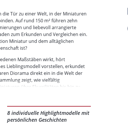
e Tür zu einer Welt, in der Miniaturen
inden. Auf rund 150 m² führen zehn
ierungen und liebevoll arrangierte
laden zum Erkunden und Vergleichen ein.
tion Miniatur und dem alltäglichen
nschaft ist?
hiedenen Maßstäben wirkt, hört
s Lieblingsmodell vorstellen, erkundet
ren Diorama direkt ein in die Welt der
mmlung zeigt, wie vielfältig
iaturen über Skurrilitäten bis hin zu
ilien mit Kindern, eröffnet Fahrzeugfans
lerinnen und Sammlern reichlich Stoff
8 individuelle Highlightmodelle mit
g für die Öffentlichkeit zugänglich.
persönlichen Geschichten
Welt, in der kleine Modelle große