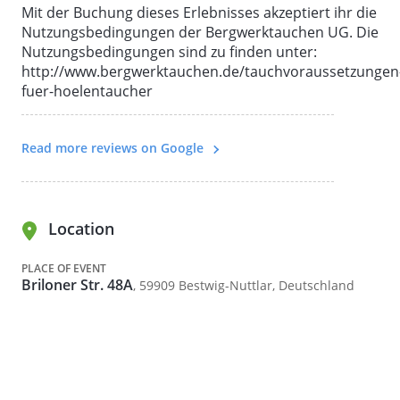
Mit der Buchung dieses Erlebnisses akzeptiert ihr die
Voraussetzungen für das Tauchen im Cavern
Nutzungsbedingungen der Bergwerktauchen UG. Die
Bereich:
Nutzungsbedingungen sind zu finden unter:
http://www.bergwerktauchen.de/tauchvoraussetzungen
Mindestens OWD oder äquivalent
fuer-hoelentaucher
Kaltwassererfahrung empfohlen
Read more reviews on Google
Angemessener Kälteschutz (Wassertemperatur 8°C)
2 getrennte Atemregler Systeme
gültige Tauchtauglichkeit
Location
aktuelle Versicherung (die Tauchunfälle abdeckt)
PLACE OF EVENT
Briloner Str. 48A
, 59909 Bestwig-Nuttlar, Deutschland