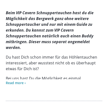
Beim VIP Cavern Schnuppertauchen hast du die
Möglichkeit das Bergwerk ganz ohne weitere
Schnuppertaucher und nur mit einem Guide zu
erkunden. Du kannst zum VIP Cavern
Schnuppertauchen natürlich auch einen Buddy
mitbringen. Dieser muss separat angemeldet
werden.
Du hast Dich schon immer für das Höhlentauchen
interessiert, aber wusstest nicht ob es überhaupt
etwas für Dich ist?
Bei uns hast Du die Möglichkeit es einmal
Read more ›
auszuprobieren.
Im Schieferbergwerk Nuttlar gibt es einen größeren
Bereich mit einem kleinen See in dem man tauchen
kann, aber immer die Möglichkeit zum Auftauchen