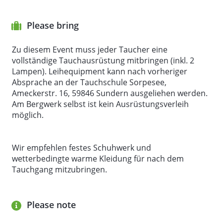
hat. Da es unter Tage stockdunkel ist, hat man aber
trotzdem das Gefühl, in einem Bergwerk zu tauchen
Please bring
und man bekommt gar nicht mit, dass es keine
Decke über dem Kopf gibt. Auch in unserem Surface
Zu diesem Event muss jeder Taucher eine
Bereich gibt es viele Dinge zu entdecken.
vollständige Tauchausrüstung mitbringen (inkl. 2
Lampen). Leihequipment kann nach vorheriger
Für die Taucher, die es sich zutrauen und wo die
Absprache an der Tauchschule Sorpesee,
Tarierung auch akzeptabel ist, besteht die
Ameckerstr. 16, 59846 Sundern ausgeliehen werden.
Möglichkeit mit einem unserer Tauchlehrer den
Am Bergwerk selbst ist kein Ausrüstungsverleih
Bremsberg hinunter zu tauchen. Dort habt ihr dann
möglich.
eine Decke über dem Kopf und werdet dann auch
mal mit den Geräuschen konfrontiert, die beim
Tauchen im Bergwerk entstehen.
Wir empfehlen festes Schuhwerk und
wetterbedingte warme Kleidung für nach dem
Tauchgang mitzubringen.
Die Länge des Tauchgangs beträgt maximal
60
Minuten.
Please note