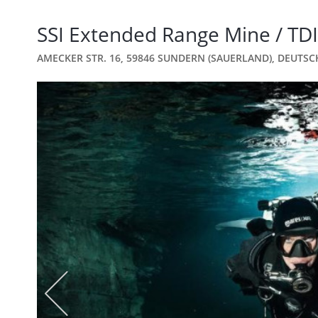
SSI Extended Range Mine / TDI
AMECKER STR. 16, 59846 SUNDERN (SAUERLAND), DEUTS