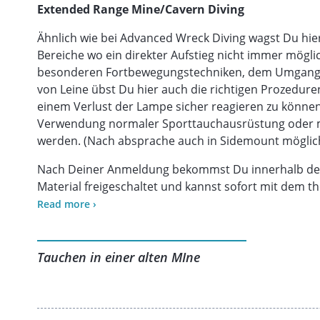
Extended Range Mine/Cavern Diving
Ähnlich wie bei Advanced Wreck Diving wagst Du hier
Bereiche wo ein direkter Aufstieg nicht immer möglic
besonderen Fortbewegungstechniken, dem Umgang 
von Leine übst Du hier auch die richtigen Prozedure
einem Verlust der Lampe sicher reagieren zu könne
Verwendung normaler Sporttauchausrüstung oder m
werden. (Nach absprache auch in Sidemount möglic
Nach Deiner Anmeldung bekommst Du innerhalb der
Material freigeschaltet und kannst sofort mit dem t
muss das Onlinetraining absolviert und alle Wiederh
Read more ›
Tauchen in einer alten MIne
Folgende Themen werden besprochen:
Risikomanagemend
Aufbau einer Höhle/ Mine