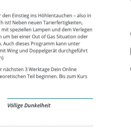
 den Einstieg ins Höhlentauchen – also in
h ist! Neben neuen Tarierfertigkeiten,
mit speziellen Lampen und dem Verlegen
n um bei einer Out of Gas Situation oder
n. Auch dieses Programm kann unter
it Wing und Doppelgerät durchgeführt
h)
 nächsten 3 Werktage Dein Online
heoretischen Teil beginnen. Bis zum Kurs
olungsfragen richtig beantwortet sein.
Völlige Dunkelheit