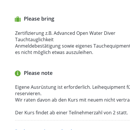
Sicherheitsbewusstsein
Prozeduren beim Höhlentauchen
Please bring
Zertifizierung z.B. Advanced Open Water Diver
Tauchtauglichkeit
Voraussetzungen:
Anmeldebestätigung sowie eigenes Tauchequipment 
es nicht möglich etwas auszuleihen.
Mindestalter 18 Jahre
OWD oder Äquivalent ( empfohlen Tarierung in Pe
50 Tauchgänge inkl. Kaltwassererfahrung)
Please note
2,10 m Schlauch für den Hauptatemregler
Tauchflaschen mit 2 getrennt absperrbaren Venti
Eigene Ausrüstung ist erforderlich. Leihequipment f
2 Unterwasserlampen
reservieren.
Es wird empfohlen den Kurs im Trockentauchanz
Wir raten davon ab den Kurs mit neuem nicht vert
Es wird eine sehr gute Tarierung sowie ein gut
Kurs muss in Backmount Konfiguration durchg
Der Kurs findet ab einer Teilnehmerzahl von 2 statt.
vorherige Anfrage möglich