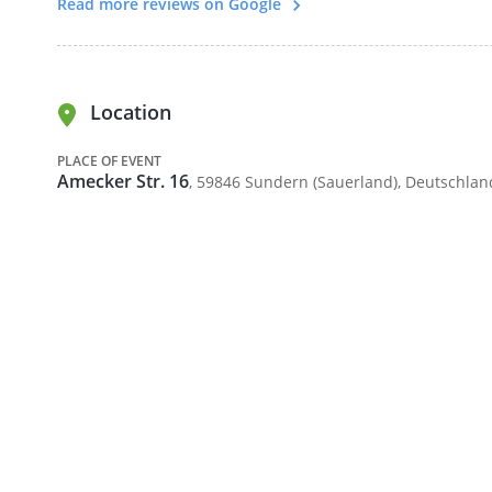
Read more reviews on Google
Kursdauer:
Location
3 Tage jeweils 10:00 - 20:00 Uhr ( Tage aufeinanderf
(Mittwoch bis Freitag)
PLACE OF EVENT
Amecker Str. 16
, 59846 Sundern (Sauerland), Deutschlan
Kursinhalt:
Theorie
Ausrüstungskonfiguration
Trockenübungen vor und zwischen den Tauchgän
1 Freiwasser Tauchgang
3 Cavern Tauchgänge
inkl. Online Material
inkl. Digitales Zertifikat
C-Card kann für 10 € dazu gebucht werden. (Zertifizi