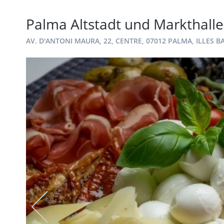
Palma Altstadt und Markthall
AV. D'ANTONI MAURA, 22, CENTRE, 07012 PALMA, ILLES B