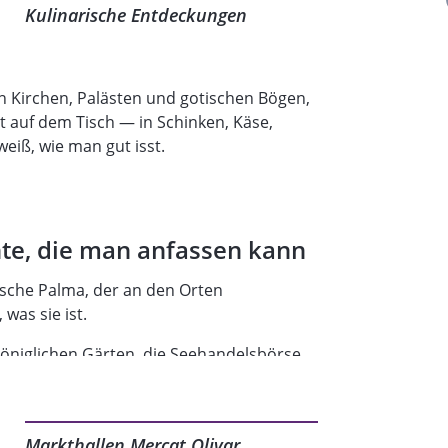
Kulinarische Entdeckungen
in Kirchen, Palästen und gotischen Bögen,
t auf dem Tisch — in Schinken, Käse,
weiß, wie man gut isst.
te, die man anfassen kann
sche Palma, der an den Orten
was sie ist.
königlichen Gärten, die Seehandelsbörse
für Moderne Kunst — der Prachtboulevard
nd um die Kirche Sant Nicolau. Kein
rgang, der erklärt, warum diese Stadt so
Markthallen Mercat Olivar