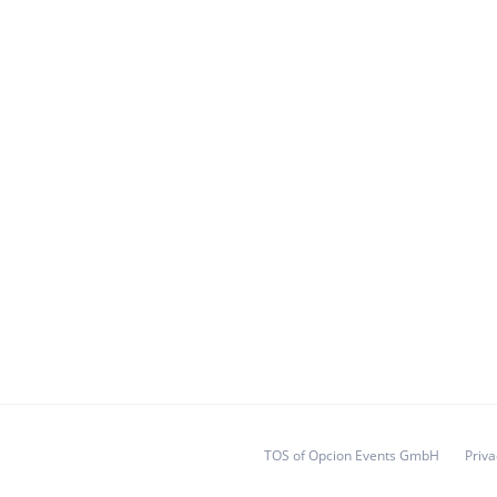
ler. Sie buchen bei uns — und wir sind
zur letzten Scheibe Jamón.
TOS of Opcion Events GmbH
Priv