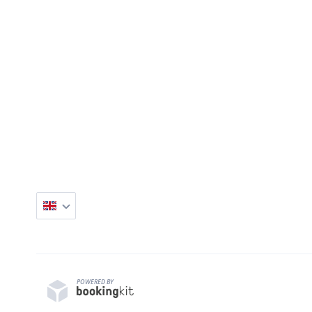
Direkt bei uns buchen — ohne Umwege
Keine globale Buchungsplattform, kein Zwischenhänd
für Sie da, vom ersten Schritt durch die Altstadt bis 
POWERED BY