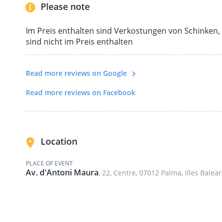
Please note
Die Verkostung — ein Abschluss, der bleibt
Im Preis enthalten sind Verkostungen von Schinken,
Inmitten des quirligen Markttreibens endet die Tour 
sind nicht im Preis enthalten
etwas Echtem auf dem Tisch.
Sie verkosten eine Auswahl an Schinken-, Wurst- und
Read more reviews on Google
den legendären Jamón de Pata Negra, den schwarzen
der mallorquinischen Küche. Kein Buffet, keine Mass
Read more reviews on Facebook
sorgfältig zusammengestellt, mit dem nötigen Hint
schmecken.
Denn Essen versteht man besser, wenn man weiß, 
Location
PLACE OF EVENT
Kleine Gruppe. Persönlicher Guide. Kein Mikrofon, ke
Av. d'Antoni Maura
, 22, Centre, 07012 Palma, Illes Balea
Eine Tour für alle, die Palma nicht nur sehen, son
wollen.