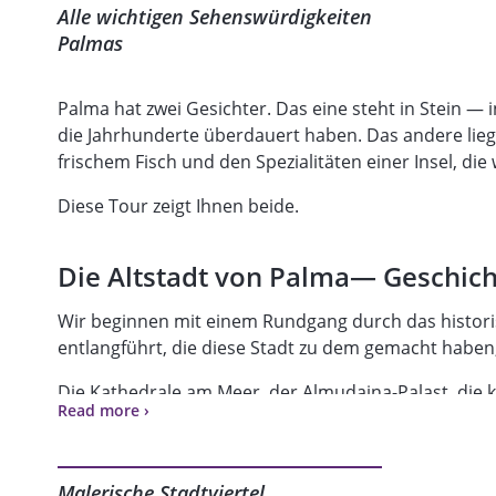
Alle wichtigen Sehenswürdigkeiten
Palmas
Palma hat zwei Gesichter. Das eine steht in Stein — 
die Jahrhunderte überdauert haben. Das andere lieg
frischem Fisch und den Spezialitäten einer Insel, die 
Diese Tour zeigt Ihnen beide.
Die Altstadt von Palma— Geschich
Wir beginnen mit einem Rundgang durch das histori
entlangführt, die diese Stadt zu dem gemacht haben, 
Die Kathedrale am Meer, der Almudaina-Palast, die 
Read more ›
La Llonja, die Festung Es Baluard — heute Museum 
Born, der Plaça del Mercat und die stillen Gassen ru
Abhaken von Sehenswürdigkeiten, sondern ein Spazie
Malerische Stadtviertel